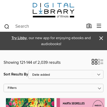
×
Try Libby
, our new app for enjoying ebooks and
audiobooks!
Showing 121-144 of 2,039 results
Sort Results By
Filters