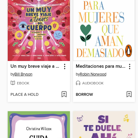
Un muy breve viaje a través del cuerpo
Meditaciones para mujeres que aman demasiado (Mujeres que aman demasiado)
by
Bill Bryson
by
Robin Norwood
EBOOK
AUDIOBOOK
PLACE A HOLD
BORROW