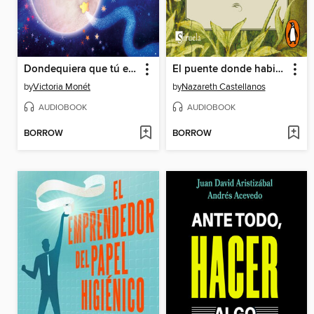
Dondequiera que tú estés (Everywhere You Are Spanish Edition)
El puente donde habitan las mariposas
by
Victoria Monét
by
Nazareth Castellanos
AUDIOBOOK
AUDIOBOOK
BORROW
BORROW