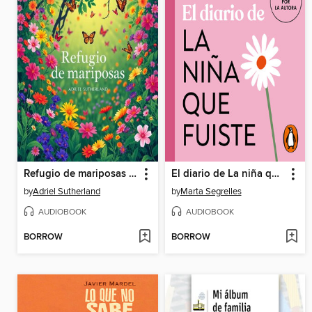
Refugio de mariposas y sus secretos
El diario de La niña que fuiste (La niña que fuiste)
by
Adriel Sutherland
by
Marta Segrelles
AUDIOBOOK
AUDIOBOOK
BORROW
BORROW