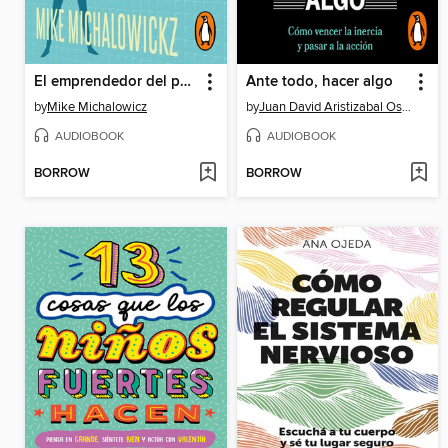
El emprendedor del papel higiénico
Ante todo, hacer algo
by
Mike Michalowicz
by
Juan David Aristizabal Ospina
AUDIOBOOK
AUDIOBOOK
BORROW
BORROW