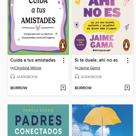
Cuida a tus amistades
Si te duele, ahí no es
by
Christina Wilcox
by
Jaime Gama
AUDIOBOOK
AUDIOBOOK
BORROW
BORROW