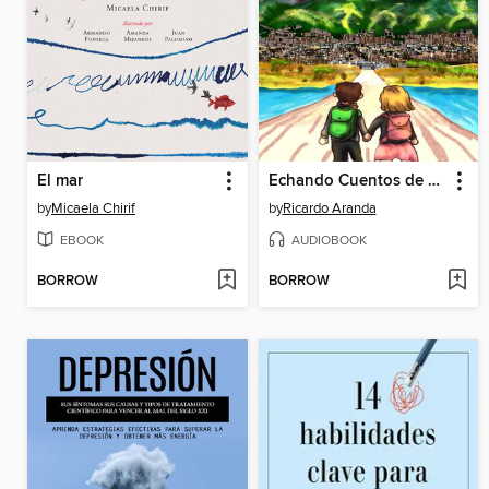
El mar
Echando Cuentos de Venezuela
by
Micaela Chirif
by
Ricardo Aranda
EBOOK
AUDIOBOOK
BORROW
BORROW