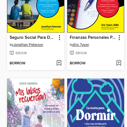
Seguro Social Para Dummies
Finanzas Personales Para Dummies
by
Jonathan Peterson
by
Eric Tyson
EBOOK
EBOOK
BORROW
BORROW