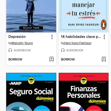
Depresión
14 habilidades clave para manejar tu estrés
by
Malcolm Young
by
Hani Spiro Fakhouri
AUDIOBOOK
AUDIOBOOK
BORROW
BORROW