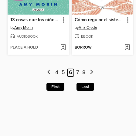
13 cosas que los niños fuertes hacen
Cómo regular el sistema nervioso
by
Amy Morin
by
Ana Ojeda
AUDIOBOOK
EBOOK
PLACE A HOLD
BORROW
4
5
6
7
8
First
Last