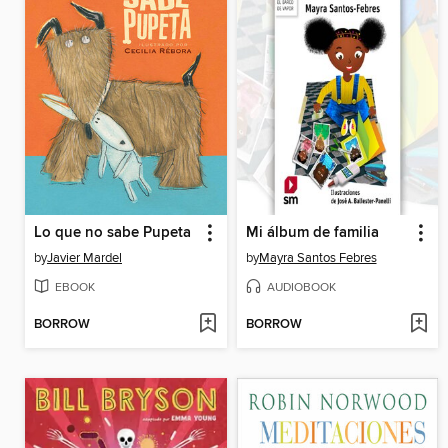
Lo que no sabe Pupeta
Mi álbum de familia
by
Javier Mardel
by
Mayra Santos Febres
EBOOK
AUDIOBOOK
BORROW
BORROW